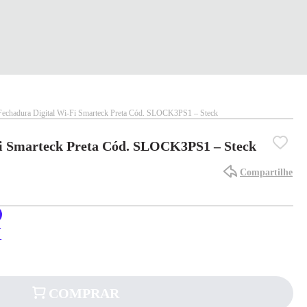
Fechadura Digital Wi-Fi Smarteck Preta Cód. SLOCK3PS1 – Steck
Fi Smarteck Preta Cód. SLOCK3PS1 – Steck
Compartilhe
X
COMPRAR