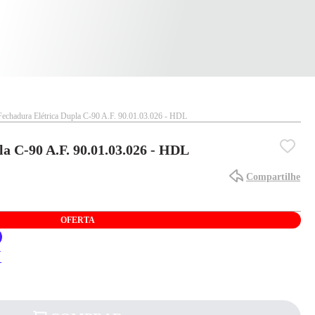
Fechadura Elétrica Dupla C-90 A.F. 90.01.03.026 - HDL
a C-90 A.F. 90.01.03.026 - HDL
Compartilhe
OFERTA
X