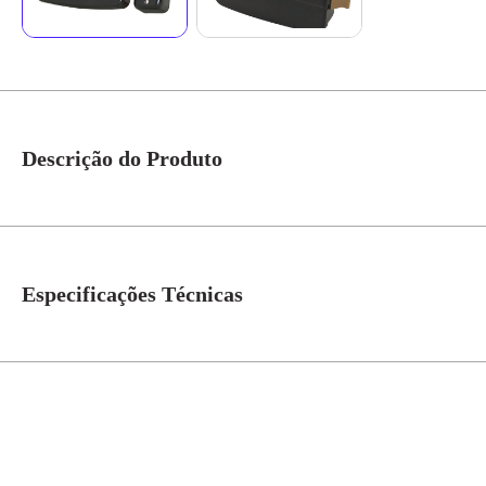
Descrição do Produto
Fechadura Eletrica Dupla C-90 A.F. 90.01.03.026 - HDL Detalhes do produto
fora e fechados (não vazados) e versão com botão, que possui botão para ab
Manual, certificado de garantia, 3 chaves, Gabarito, bocal, guia plástico p
Especificações Técnicas
Modelo
Fechadura C-90 A.F.
Modelo/Instalação
Sobrepor