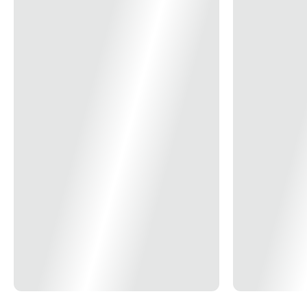
(acompanha gabarito com medidas) • Acionamento Manual: 3 Chaves
para abertura através dos cilindros externo e interno • Cilindro: Fixo
com 40 mm de comprimento • Material: Aço plástico ABS e latão •
Ajustes: Na pressão da mola • Frequência: 50/60 Hz • Alimentação:
12V (TRA-400 ou sistema HDL compatível) • Consumo: 15W Método
de Abertura Chave Imagens Imagens meramente ilustrativas. Código
ERP 1537900001 Código Sku 9003390 Part number 90.01.03.029 Itens
Inclusos 01- Fechadura C-90 01- Gabarito 01- Bocal 01- Suporte com
rolete 01- Manual 01- Certificado de garantia 03- Chaves * Imagem
meramente ilustrativa *