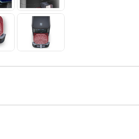
a a sua cozinha! E agora, com o lançamento exclusivo da
ichef Smart Vision P
 em cada detalhe. Com um design moderno, intuitivo e prático, ela traz espaço