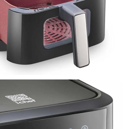
m disso, a Smart Vision desidrata alimentos, transformando frutas em
uculentos por dentro.
om o que realmente importa. A
Airfryer ichef Smart Vision
foi feita por