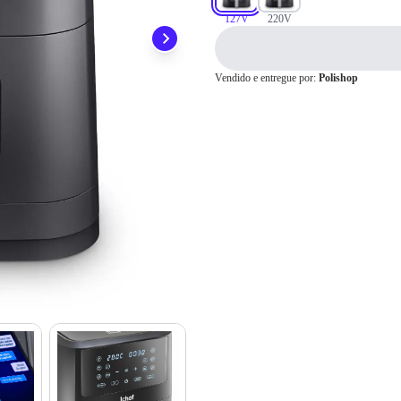
preocupar em pagar o imposto de importação quando seu pedido chegar, você
1x
R$ 999,90
127V
220V
ainda conta com a devolução grátis em até 7 dias.
2x
R$ 499,95
3x
R$ 333,30
4x
R$ 249,97
Cartão de
5x
R$ 199,98
Crédito
Vendido e entregue por:
Polishop
6x
R$ 166,65
7x
R$ 142,84
8x
R$ 124,98
9x
R$ 111,10
10x
R$ 99,99
11x
R$ 90,90
12x
R$ 83,32
13x
R$ 82,35
14x
R$ 76,83
15x
R$ 72,06
16x
R$ 67,88
17x
R$ 64,19
18x
R$ 60,92
19x
R$ 57,99
20x
R$ 55,35
21x
R$ 52,96