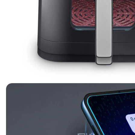
PRATICIDADE QUE SE ADAPTA À SUA ROTINA
Precisa adiar o jantar ou manter a refeição quentinha? Com a função Mante
snacks saudáveis e crocantes — uma opção perfeita até para as crianças.
EXCLUSIVA TECNOLOGIA EVEN CRISP
A tecnologia Even Crisp, exclusiva da Polishop, cria um vórtex de ar quent
FÁCIL DE LIMPAR, FÁCIL DE AMAR
A gaveta única com revestimento 100% antiaderente facilita a limpeza. E, 
que mais entende de airfryer e é mais um lançamento exclusivo que que só 