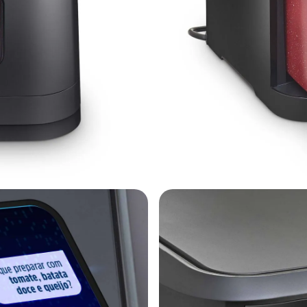
r Aquecido, sua comida estará sempre no ponto, na hora que você precisar. Alé
e que envolve os alimentos, garantindo preparos rápidos, crocantes por fora e s
para mais praticidade, basta colocá-la na lava-louças e aproveitar seu tempo c
a Polishop pode oferecer!