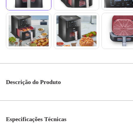
Descrição do Produto
Só quem mais entende de Airfryers pode oferecer a melhor experiência par
em um novo patamar de inovação! Criada para oferecer a melhor experiência
seja para o dia a dia ou ocasiões especiais.
Especificações Técnicas
A ÚNICA COM UM CHEF EXCLUSIVO PRA VOCÊ