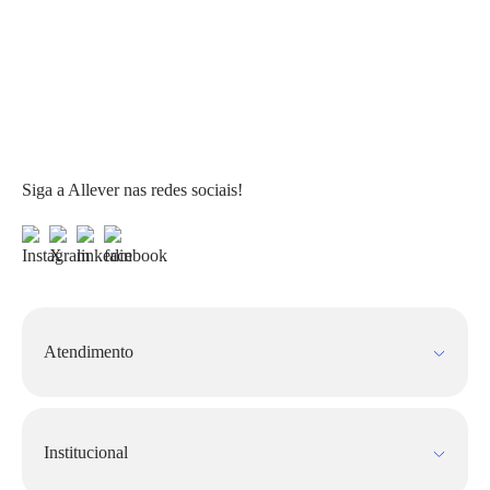
Siga a Allever nas redes sociais!
Atendimento
Fale Conosco
FAQ
Institucional