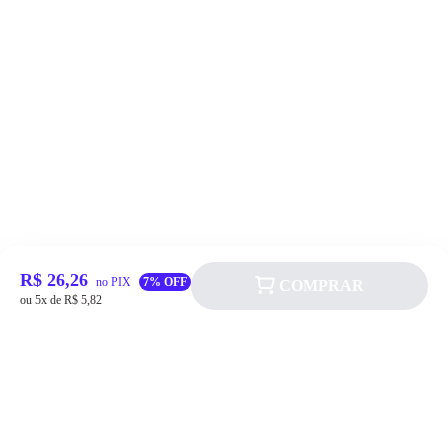
R$ 26,26
no PIX
7% OFF
COMPRAR
ou 5x de R$ 5,82
Siga a Allever nas redes sociais!