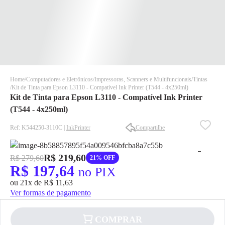
Home
Computadores e Eletrônicos
Impressoras, Scanners e Multifuncionais
Tintas
Kit de Tinta para Epson L3110 - Compatível Ink Printer (T544 - 4x250ml)
Kit de Tinta para Epson L3110 - Compatível Ink Printer
(T544 - 4x250ml)
Ref: K544250-3110C |
InkPrinter
Compartilhe
✕
✕
R$ 219,60
R$ 279,60
21% OFF
✕
R$ 197,64
no PIX
DISPONÍVEL APENAS PARA CPF
ou 21x de R$ 11,63
Na Eletrotrafo sua compra já vem com o imposto pago, e você
Ver formas de pagamento
não precisa se preocupar em pagar o imposto de importação
quando seu pedido chegar, você ainda conta com a devolução
grátis em até 7 dias.
COMPRAR