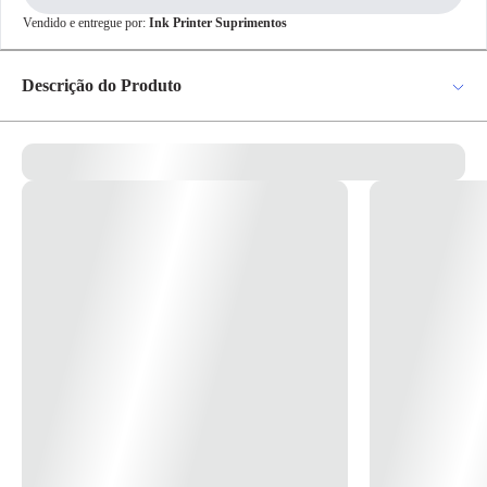
✕
Vendido e entregue por:
Ink Printer Suprimentos
pagamento
R$ 197,64
no PIX
Descrição do Produto
Para pagamento via PIX será gerada uma chave
e um QR Code ao finalizar o processo de
compra.
Tinta a base de corantes com tecnologia NOZZLE CLEANER que
Pix
evita entupimentos.
Compatível com a impressora Epson L3110.
A Epson L3110 é uma impressora colorida que aceita muito bem as
Cartão de
tintas compatíveis da Ink Printer como um substituto aos refis
Crédito
tradicionais.
A Tinta para Epson L3110 compatível da Ink Printer carrega a tradição
de quem já está desde 2007 oferecendo o melhor em insumos para
impressora Epson.
Confira abaixo mais detalhes do que você adquire ao investir em
Tintas Ink Printer para sua impressora:
Tinta à base de corantes, com alto grau de pureza, específica para uso
em impressoras epson ecotank ou equipadas com cartucho recarregável
ou sistema bulk ink.