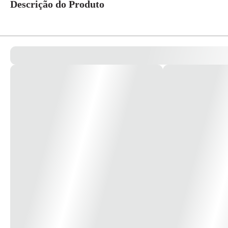
Descrição do Produto
Tinta a base de corantes com tecnologia NOZZLE CLEANER que evita en
Compatível com a impressora Epson L495.
A Epson L495 é uma impressora colorida que aceita muito bem as tintas comp
A Tinta para Epson L495 compatível da Ink Printer carrega a tradição de 
Confira abaixo mais detalhes do que você adquire ao investir em Tinta
Tinta à base de corantes, com alto grau de pureza, específica para uso em 
Tinta certificada ISO 9001 e ISO 14001.
Proporciona maior fidelidade e vivacidade nas cores.
Imprima com cores fortes e vibrantes, usando sua impressora doméstica ou p
Ideal para impressão de trabalhos fotográficos.
Tinta epson corante aditivada com NOZZLE CLEANER, que evita entupiment
Especificações do produto: