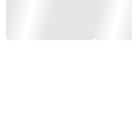
- Densidade exata
- PH correto
- Não danifica a sua impressora
- Não entope as cabeças de impressão
- Alta definição de imagens
- Qualidade fotográfica
- O preto muito mais preto
- Cores muito mais vivas e brilhantes
- Tinta de altissima qualidade
- Secagem rápida
- Tinta ADITIVADA. Você imprime e a própria tinta já faz a limpeza das c
Utilização:
Impressão de papéis de uso geral e papéis fotográficos.