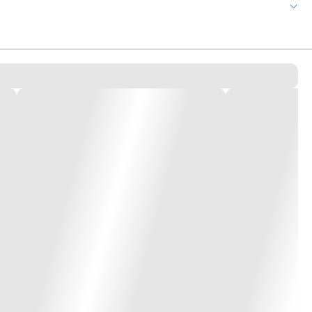
n.
lk ink.