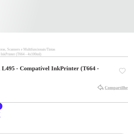
ras, Scanners e Multifuncionais
Tintas
 InkPrinter (T664 - 4x100ml)
 L495 - Compatível InkPrinter (T664 -
Compartilhe
X