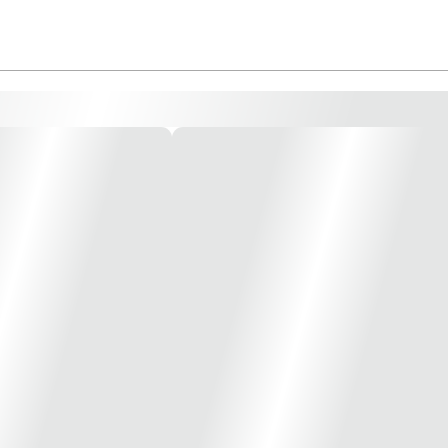
tupimentos.
atíveis da Ink Printer como um substituto aos refis tradicionais.
quem já está desde 2007 oferecendo o melhor em insumos para impressora Epso
s Ink Printer para sua impressora:
impressoras epson ecotank ou equipadas com cartucho recarregável ou sistema bu
lotters.
os, proporcionando maior vida útil das cabeças de impressão micropiezo.