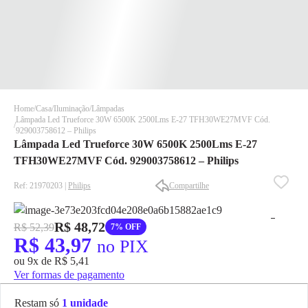
Home
Casa
Iluminação
Lâmpadas
Lâmpada Led Trueforce 30W 6500K 2500Lms E-27 TFH30WE27MVF Cód.
929003758612 – Philips
Lâmpada Led Trueforce 30W 6500K 2500Lms E-27
TFH30WE27MVF Cód. 929003758612 – Philips
Ref: 21970203 |
Philips
Compartilhe
✕
✕
✕
R$ 48,72
R$ 52,39
7% OFF
DISPONÍVEL APENAS PARA CPF
R$ 43,97
no PIX
Na Eletrotrafo sua compra já vem com o imposto pago, e você
ou 9x de R$ 5,41
não precisa se preocupar em pagar o imposto de importação
Ver formas de pagamento
quando seu pedido chegar, você ainda conta com a devolução
grátis em até 7 dias.
Restam só
1 unidade