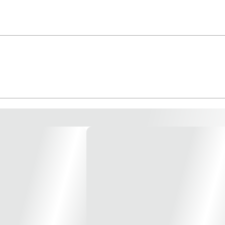
go: IC14024 Tecnologia: Incandescente Tenso: 127V Potência: 40W Tempera
 mm Cor: BRANCA *Imagem meramente ilustrativa