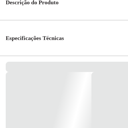
Descrição do Produto
Lâmpada Vela Transparente 40w 127v E-27 Cod. Ic-14024 - Empalux Códi
1.000 horas Dimerizvel: Dimerizável Comprimento: 92 mm Dimetro: 35
Especificações Técnicas
Soquete
E27
Tensão
127V