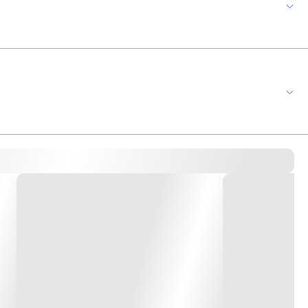
tura De Cor: 2.700K Amarela Fluxo Luminoso: 410 Lumens Vida Mediana: