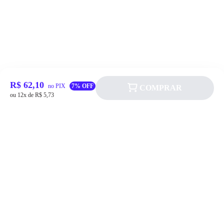
R$ 62,10
no PIX
7% OFF
COMPRAR
ou 12x de R$ 5,73
Siga a Allever nas redes sociais!
Atendimento
Fale Conosco
FAQ
Institucional