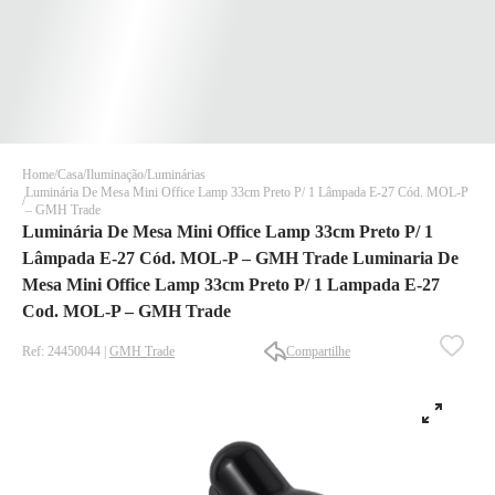
Home
Casa
Iluminação
Luminárias
Luminária De Mesa Mini Office Lamp 33cm Preto P/ 1 Lâmpada E-27 Cód. MOL-P
– GMH Trade
Luminária De Mesa Mini Office Lamp 33cm Preto P/ 1
Lâmpada E-27 Cód. MOL-P – GMH Trade Luminaria De
Mesa Mini Office Lamp 33cm Preto P/ 1 Lampada E-27
Cod. MOL-P – GMH Trade
✕
✕
Ref: 24450044 |
GMH Trade
Compartilhe
✕
DISPONÍVEL APENAS PARA CPF
Na Eletrotrafo sua compra já vem com o imposto pago, e você
não precisa se preocupar em pagar o imposto de importação
quando seu pedido chegar, você ainda conta com a devolução