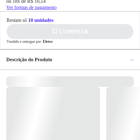
ou 18x de R$ 10,14
Ver formas de pagamento
Restam só
10 unidades
COMPRAR
✕
pagamento
Vendido e entregue por:
Eletro
R$ 150,23
no PIX
Para pagamento via PIX será gerada uma chave
Descrição do Produto
e um QR Code ao finalizar o processo de
compra.
Pix
Luminária De Mesa NOX Preto Led 3W 3000K 180Lms Bivolt
9x21x9cm Dimerizável Toque Cód. L-NOX-PRETO – GMH Trade
Código: L-NOX-PRETO Familia: NOX Material: Alumínio e acrílico
Fio: 1,5 Metros USB Lâmpada: Led 3W 3000K Tamanho: 9x21cm
Proteção: IP20, uso interno *Para Dimerizar basta tocar na cúpula da
Cartão de
luminária *Imagens Meramente Ilustrativas*
Crédito