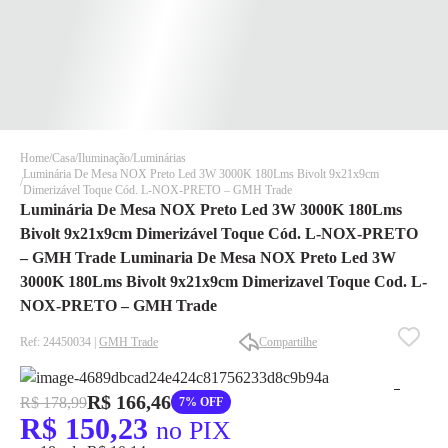
Home
Casa
Iluminação
Luminárias
Luminária De Mesa NOX Preto Led 3W 3000K 180Lms Bivolt 9x21x9cm
Dimerizável Toque Cód. L-NOX-PRETO – GMH Trade
Luminária De Mesa NOX Preto Led 3W 3000K 180Lms
Bivolt 9x21x9cm Dimerizável Toque Cód. L-NOX-PRETO
– GMH Trade Luminaria De Mesa NOX Preto Led 3W
3000K 180Lms Bivolt 9x21x9cm Dimerizavel Toque Cod. L-
✕
✕
NOX-PRETO – GMH Trade
✕
Ref: 24450034 |
GMH Trade
Compartilhe
DISPONÍVEL APENAS PARA CPF
Na Eletrotrafo sua compra já vem com o imposto pago, e você
não precisa se preocupar em pagar o imposto de importação
R$ 166,46
R$ 178,99
7% OFF
quando seu pedido chegar, você ainda conta com a devolução
R$ 150,23
no PIX
grátis em até 7 dias.