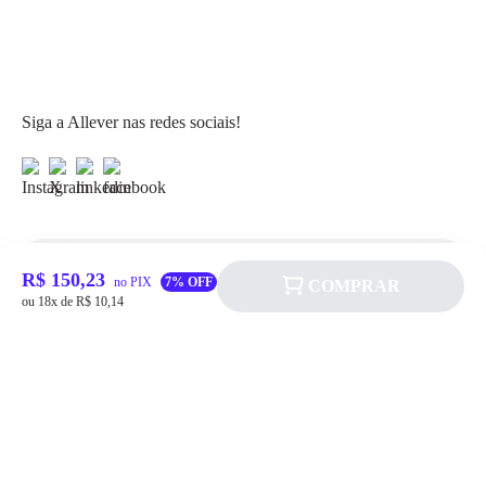
Siga a Allever nas redes sociais!
R$ 150,23
Atendimento
no PIX
7% OFF
COMPRAR
ou 18x de R$ 10,14
Fale Conosco
FAQ
Institucional
Política de pagamento
Quem somos
Prazos de Entrega
Política de Cookie
Fale conosco