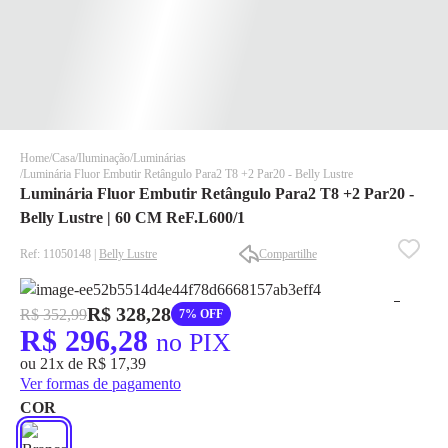
Home
Casa
Iluminação
Luminárias
Luminária Fluor Embutir Retângulo Para2 T8 +2 Par20 - Belly Lustre
Luminária Fluor Embutir Retângulo Para2 T8 +2 Par20 -
Belly Lustre | 60 CM ReF.L600/1
Ref: 11050148 |
Belly Lustre
Compartilhe
✕
✕
R$ 328,28
R$ 352,99
7% OFF
✕
R$ 296,28
no PIX
DISPONÍVEL APENAS PARA CPF
ou 21x de R$ 17,39
Na Eletrotrafo sua compra já vem com o imposto pago, e você
Ver formas de pagamento
não precisa se preocupar em pagar o imposto de importação
COR
quando seu pedido chegar, você ainda conta com a devolução
grátis em até 7 dias.