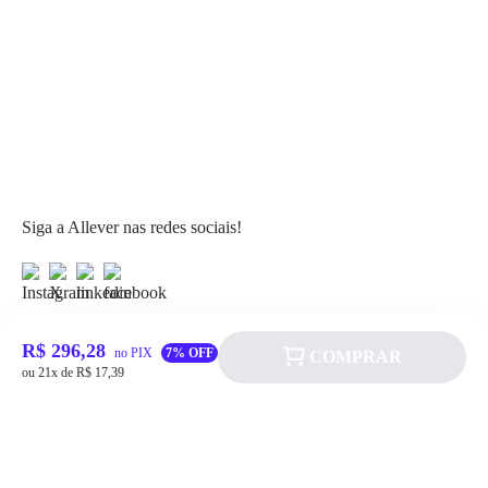
Siga a Allever nas redes sociais!
R$ 296,28
no PIX
7% OFF
COMPRAR
ou 21x de R$ 17,39
Atendimento
Fale Conosco
FAQ