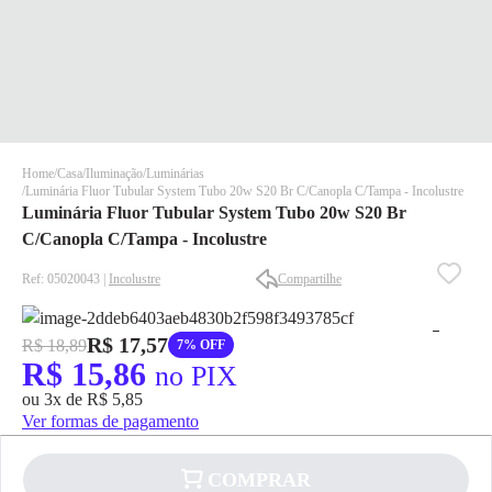
Home
Casa
Iluminação
Luminárias
Luminária Fluor Tubular System Tubo 20w S20 Br C/Canopla C/Tampa - Incolustre
Luminária Fluor Tubular System Tubo 20w S20 Br
C/Canopla C/Tampa - Incolustre
Ref: 05020043 |
Incolustre
Compartilhe
✕
✕
R$ 17,57
R$ 18,89
7% OFF
✕
R$ 15,86
no PIX
DISPONÍVEL APENAS PARA CPF
ou 3x de R$ 5,85
Na Eletrotrafo sua compra já vem com o imposto pago, e você
Ver formas de pagamento
não precisa se preocupar em pagar o imposto de importação
quando seu pedido chegar, você ainda conta com a devolução
grátis em até 7 dias.
COMPRAR