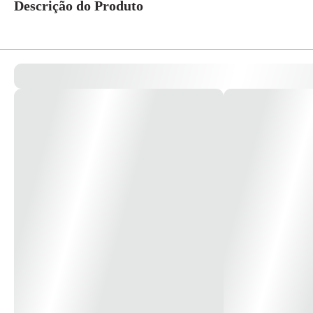
Descrição do Produto
Luminária Led Sobrepor Slim 36W 1,20CM 4000K Biv.2880LMS Ref.169 -