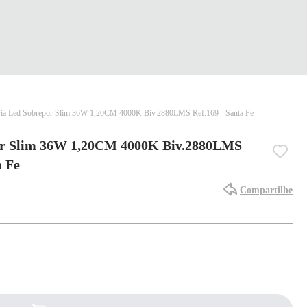
ia Led Sobrepor Slim 36W 1,20CM 4000K Biv.2880LMS Ref.169 - Santa Fe
or Slim 36W 1,20CM 4000K Biv.2880LMS
a Fe
Compartilhe