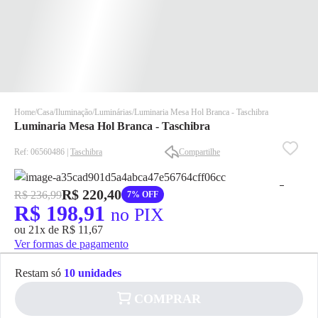
Home
Casa
Iluminação
Luminárias
Luminaria Mesa Hol Branca - Taschibra
Luminaria Mesa Hol Branca - Taschibra
Ref: 06560486 |
Taschibra
Compartilhe
R$ 220,40
R$ 236,99
7% OFF
R$ 198,91
✕
✕
no PIX
✕
ou 21x de R$ 11,67
Ver formas de pagamento
DISPONÍVEL APENAS PARA CPF
Na Eletrotrafo sua compra já vem com o imposto pago, e você
Restam só
10 unidades
não precisa se preocupar em pagar o imposto de importação
quando seu pedido chegar, você ainda conta com a devolução
COMPRAR
✕
grátis em até 7 dias.
pagamento