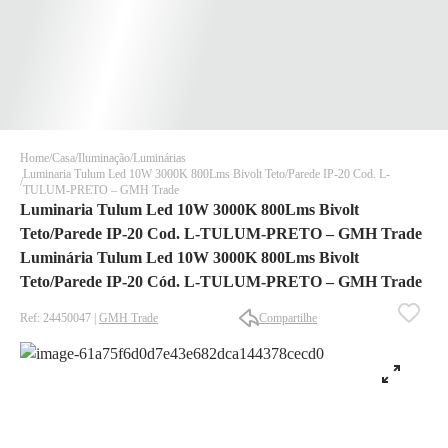
Home
Casa
Iluminação
Luminárias
Luminaria Tulum Led 10W 3000K 800Lms Bivolt Teto/Parede IP-20 Cod. L-
TULUM-PRETO – GMH Trade
Luminaria Tulum Led 10W 3000K 800Lms Bivolt
Teto/Parede IP-20 Cod. L-TULUM-PRETO – GMH Trade
Luminária Tulum Led 10W 3000K 800Lms Bivolt
Teto/Parede IP-20 Cód. L-TULUM-PRETO – GMH Trade
Ref: 24450047 |
GMH Trade
Compartilhe
✕
✕
✕
DISPONÍVEL APENAS PARA CPF
Na Eletrotrafo sua compra já vem com o imposto pago, e você
não precisa se preocupar em pagar o imposto de importação
quando seu pedido chegar, você ainda conta com a devolução