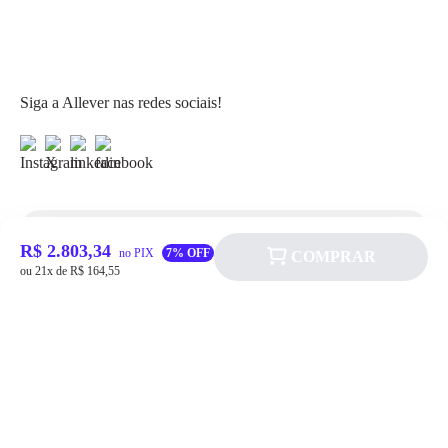
Siga a Allever nas redes sociais!
R$ 2.803,34
Atendimento
no PIX
7% OFF
COMPRAR
ou 21x de R$ 164,55
Fale Conosco
FAQ
Institucional
Política de pagamento
Quem somos
Prazos de Entrega
Política de Cookie
Fale conosco