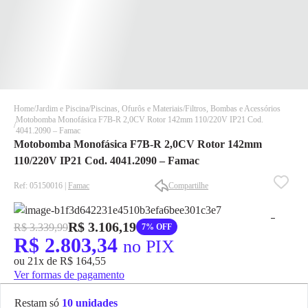
Home
Jardim e Piscina
Piscinas, Ofurôs e Materiais
Filtros, Bombas e Acessórios
Motobomba Monofásica F7B-R 2,0CV Rotor 142mm 110/220V IP21 Cod.
4041.2090 – Famac
Motobomba Monofásica F7B-R 2,0CV Rotor 142mm
110/220V IP21 Cod. 4041.2090 – Famac
Ref: 05150016 |
Famac
Compartilhe
✕
✕
✕
R$ 3.106,19
R$ 3.339,99
7% OFF
DISPONÍVEL APENAS PARA CPF
R$ 2.803,34
no PIX
Na Eletrotrafo sua compra já vem com o imposto pago, e você
ou 21x de R$ 164,55
não precisa se preocupar em pagar o imposto de importação
Ver formas de pagamento
quando seu pedido chegar, você ainda conta com a devolução
grátis em até 7 dias.
Restam só
10 unidades