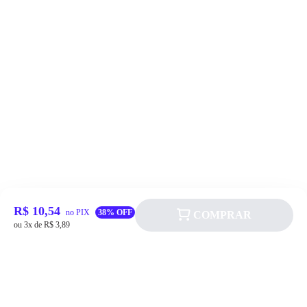
R$ 10,54
no PIX
38% OFF
COMPRAR
ou 3x de R$ 3,89
Siga a Allever nas redes sociais!