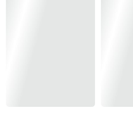
Ao usar o produto pela primeira vez, lavar bem a peça com esponja macia e sabão
neutro;
Lavar as peças utilizando esponja macia e sabão neutro;
Não levar as peças ao forno;
Não submeter as peças a chama direta;
Uso de microondas (seguir a orientação conforme etiqueta do produto);
Uso de máquina de lavar (seguir a orientação conforme etiqueta do produto).
Garantia:
90 dias de garantia legal para vícios ou defeitos de fabricação.