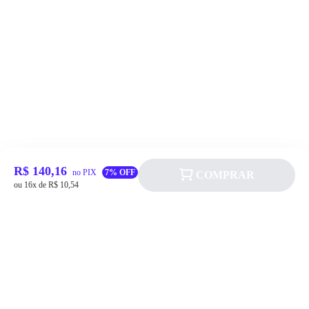
R$ 140,16
no PIX
7% OFF
COMPRAR
ou 16x de R$ 10,54
Siga a Allever nas redes sociais!