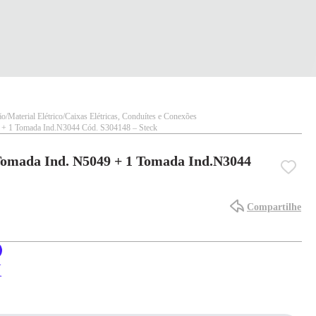
ão
Material Elétrico
Caixas Elétricas, Conduítes e Conexões
 + 1 Tomada Ind.N3044 Cód. S304148 – Steck
Tomada Ind. N5049 + 1 Tomada Ind.N3044
Compartilhe
X