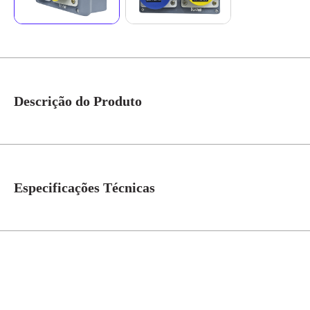
Descrição do Produto
Quadro Sobrepor C/ 1 Tomada Ind. N5049 + 1 Tomada Ind.N3044 Cód. S30
proteção IP-44. Ideal para instalações industriais que exigem praticidade
Especificações Técnicas
N° de Polos
3=2P+T
Tensão
127V