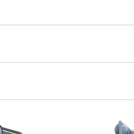
S310109 – Steck Quadro Sobrepor Steck com disjuntor bipolar curva C 63A e 
industriais comerciais e técnicas código S310109 *Imagem meramente ilustrativa