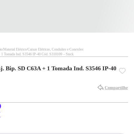
ão
Material Elétrico
Caixas Elétricas, Conduítes e Conexões
 1 Tomada Ind. S3546 IP-40 Cód. S310109 – Steck
j. Bip. SD C63A + 1 Tomada Ind. S3546 IP-40
Compartilhe
X