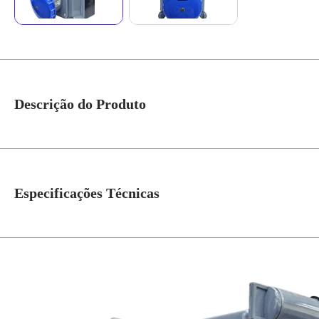
Descrição do Produto
Quadro Sobrepor C/ Disj. Bip. SD C63A + 1 Tomada Ind. S3546 IP-40 Cód. 
oferece segurança praticidade e fácil instalação indicado para aplicações 
Especificações Técnicas
N° de Polos
3=2P+T
Tensão
220V
Grau de Proteção
IP-40