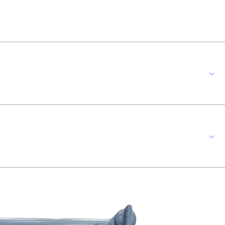
1 tomada industrial S3546 proteção IP-40 ideal para ambientes internos