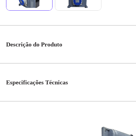
Descrição do Produto
Quadro Sobrepor C/ Disj. Trip. SD C16A + 1 Tomada Ind. N4049 IP-40 Có
ideal para instalações seguras e organizadas em ambientes internos. Com pr
ilustrativa
Especificações Técnicas
N° de Polos
4=3P+T
Tensão
220V
Grau de Proteção
IP-40