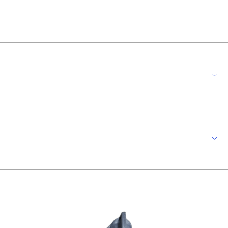
 com disjuntor tripolar SD C16A e 1 tomada industrial N4049 (16A),
ança em aplicações comerciais e industriais leves. *Imagem meramente