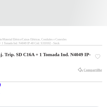
ão
Material Elétrico
Caixas Elétricas, Conduítes e Conexões
+ 1 Tomada Ind. N4049 IP-40 Cód. S310102 - Steck
j. Trip. SD C16A + 1 Tomada Ind. N4049 IP-
Compartilhe
X