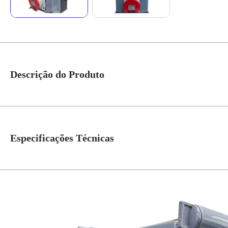
Descrição do Produto
Quadro Sobrepor C/ Disj. Trip. SD C32A + 1 Tomada Ind. N4246 IP-40 Cod.
internas oferece segurança facilidade na instalação e alta durabilidade in
Especificações Técnicas
N° de Polos
4=3P+T
Tensão
380V
Grau de Proteção
IP-40