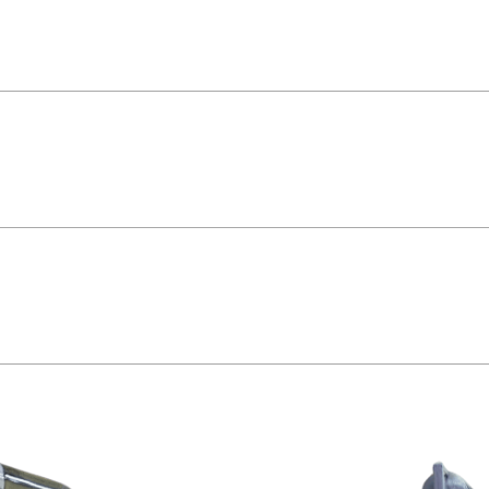
 S310107 – Steck Quadro Sobrepor Steck com disjuntor tripolar curva C 32A 
dicado para uso industrial comercial e técnico código S310107 *Imagem meramente