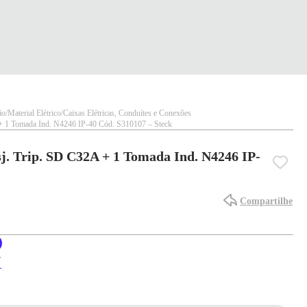
ão
Material Elétrico
Caixas Elétricas, Conduítes e Conexões
+ 1 Tomada Ind. N4246 IP-40 Cód. S310107 – Steck
j. Trip. SD C32A + 1 Tomada Ind. N4246 IP-
Compartilhe
X