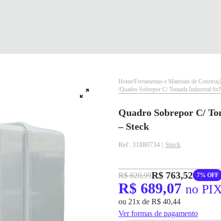
Home
Ferramentas e Materiais de Construç
Quadro Sobrepor C/ Tomada Industrial 6x
Quadro Sobrepor C/ Tom
– Steck
Ref: 31880734 |
Steck
✕
✕
R$ 763,52
R$ 820,99
7% OFF
✕
DISPONÍVEL APENAS PARA CPF
pagamento
R$ 689,07
no PI
Na Eletrotrafo sua compra já vem com o imposto pago, e você não precisa se
R$ 689,07
no PIX
ou 21x de R$ 40,44
preocupar em pagar o imposto de importação quando seu pedido chegar, você
ainda conta com a devolução grátis em até 7 dias.
Para pagamento via PIX será gerada uma chave e um QR
Ver formas de pagamento
Code ao finalizar o processo de compra.