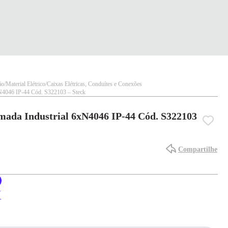
ão
Material Elétrico
Caixas Elétricas, Conduítes e Conexões
N4046 IP-44 Cód. S322103 – Steck
ada Industrial 6xN4046 IP-44 Cód. S322103
Compartilhe
X