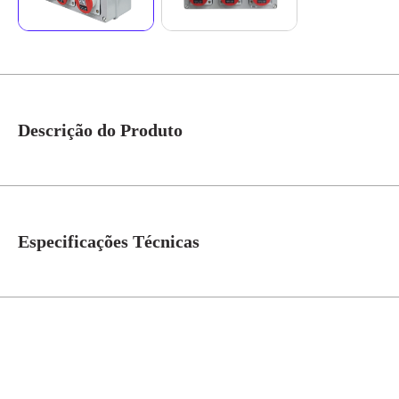
Descrição do Produto
Quadro Sobrepor C/ Tomada Industrial 6xN4046 IP-44 Cód. S322103 – Steck 
conexão segurança e praticidade indicado para ambientes industriais comerc
Especificações Técnicas
N° de Polos
4=3P+T
Tensão
380V
Grau de Proteção
IP-44