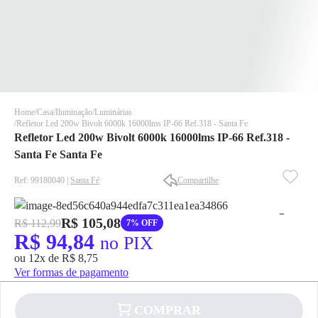
Home
Casa
Iluminação
Luminárias
Refletor Led 200w Bivolt 6000k 16000lms IP-66 Ref.318 - Santa Fe
Refletor Led 200w Bivolt 6000k 16000lms IP-66 Ref.318 -
Santa Fe Santa Fe
Ref: 99180040 |
Santa Fé
Compartilhe
✕
✕
R$ 105,08
R$ 112,99
7% OFF
✕
R$ 94,84
no PIX
DISPONÍVEL APENAS PARA CPF
ou 12x de R$ 8,75
Na Eletrotrafo sua compra já vem com o imposto pago, e você
Ver formas de pagamento
não precisa se preocupar em pagar o imposto de importação
quando seu pedido chegar, você ainda conta com a devolução
COMPRAR
grátis em até 7 dias.