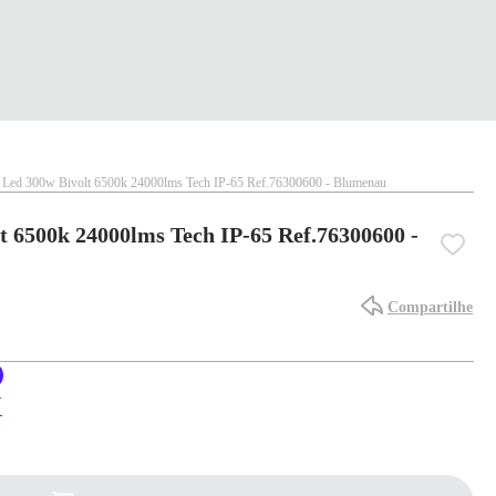
r Led 300w Bivolt 6500k 24000lms Tech IP-65 Ref.76300600 - Blumenau
t 6500k 24000lms Tech IP-65 Ref.76300600 -
Compartilhe
X