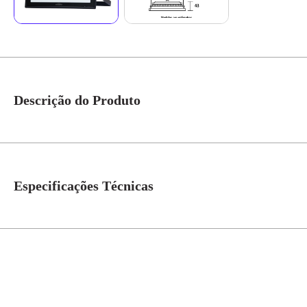
Descrição do Produto
Refletor Led 300w Bivolt 6500k 24000lms Tech IP-65 Ref.76300600 - Blum
(índice de proteção), ele é resistente contra intempéries do tempo, como p
ângulo de abertura de 110º chega até 30 metros de distância. Atende as var
Especificações Técnicas
LED TECH são testados em laboratório próprio e retratam excelência em 
Temperatura de Cor
6500K
Potência (W)
300W
Fluxo Luminoso
24000Lm