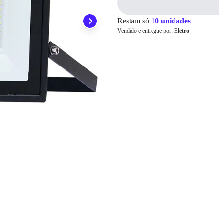
Pix
Restam só
10 unidades
Vendido e entregue por:
Eletro
Cartão de
Crédito