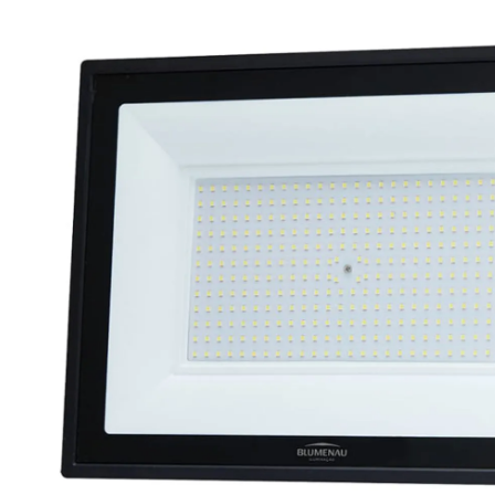
Eficiência
80Lm/W
Tensão
100-240V
Grau de Proteção
IP-65
Dimensões Produto
370,00 x 270,00 x 35,00 (Comp. x Alt. x
Modelo/Instalação
Sobrepor