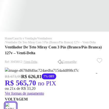
Home
Casa
Ar e Ventilação
Ventiladores
Ventilador De Teto Miray Com 3 Pás (Branco/Pás Branca) 127v – Venti-Delta
Ventilador De Teto Miray Com 3 Pás (Branco/Pás Branca)
127v – Venti-Delta
Ref: 30450012 |
Venti-Delta
Compartilhe
✕
✕
R$ 626,81
R$ 673,99
7% OFF
✕
R$ 565,70
no PIX
DISPONÍVEL APENAS PARA CPF
ou 21x de R$ 33,20
Na Eletrotrafo sua compra já vem com o imposto pago, e você
Ver formas de pagamento
não precisa se preocupar em pagar o imposto de importação
VOLTAGEM
quando seu pedido chegar, você ainda conta com a devolução
grátis em até 7 dias.