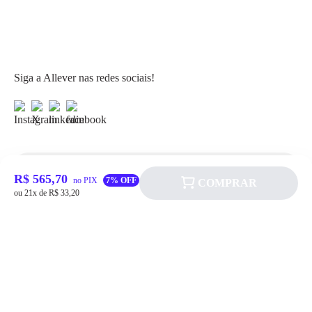
Siga a Allever nas redes sociais!
R$ 565,70
Atendimento
no PIX
7% OFF
COMPRAR
ou 21x de R$ 33,20
Fale Conosco
FAQ
Institucional
Política de pagamento
Quem somos
Prazos de Entrega
Política de Cookie
Fale conosco