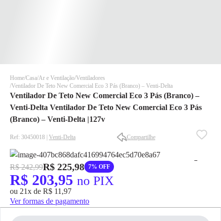
Home
Casa
Ar e Ventilação
Ventiladores
Ventilador De Teto New Comercial Eco 3 Pás (Branco) – Venti-Delta
Ventilador De Teto New Comercial Eco 3 Pás (Branco) –
Venti-Delta Ventilador De Teto New Comercial Eco 3 Pás
(Branco) – Venti-Delta |127v
Ref: 30450018 |
Venti-Delta
Compartilhe
✕
✕
✕
R$ 225,98
R$ 242,99
7% OFF
DISPONÍVEL APENAS PARA CPF
R$ 203,95
no PIX
Na Eletrotrafo sua compra já vem com o imposto pago, e você
ou 21x de R$ 11,97
não precisa se preocupar em pagar o imposto de importação
Ver formas de pagamento
quando seu pedido chegar, você ainda conta com a devolução
grátis em até 7 dias.