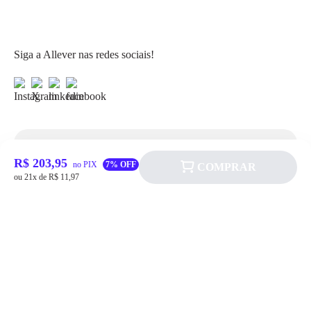
Siga a Allever nas redes sociais!
Atendimento
R$ 203,95
no PIX
7% OFF
COMPRAR
ou 21x de R$ 11,97
Fale Conosco
FAQ
Institucional
Política de pagamento
Quem somos
Prazos de Entrega
Política de Cookie
Fale conosco
Trocas e Devoluções