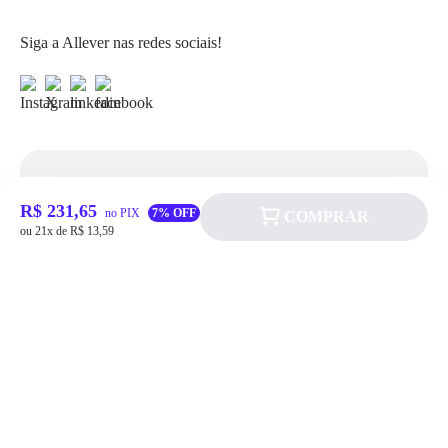
Siga a Allever nas redes sociais!
Atendimento
R$ 231,65
no PIX
7% OFF
COMPRAR
ou 21x de R$ 13,59
Fale Conosco
FAQ
Institucional
Política de pagamento
Quem somos
Prazos de Entrega
Política de Cookie
Fale conosco
Trocas e Devoluções
Política de Privacidadede Uso
(11) 4200-0010