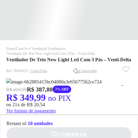
Home
Casa
Ar e Ventilação
Ventiladores
Ventilador De Teto New Light Led Com 3 Pás – Venti-Delta
Ventilador De Teto New Light Led Com 3 Pás – Venti-Delta
Ref: 30450025 |
Venti-Delta
Compartilhe
R$ 387,80
R$ 416,99
7% OFF
✕
✕
R$ 349,99
no PIX
✕
ou 21x de R$ 20,54
DISPONÍVEL APENAS PARA CPF
Ver formas de pagamento
Na Eletrotrafo sua compra já vem com o imposto pago, e você
não precisa se preocupar em pagar o imposto de importação
Restam só
10 unidades
quando seu pedido chegar, você ainda conta com a devolução
COMPRAR
grátis em até 7 dias.
✕