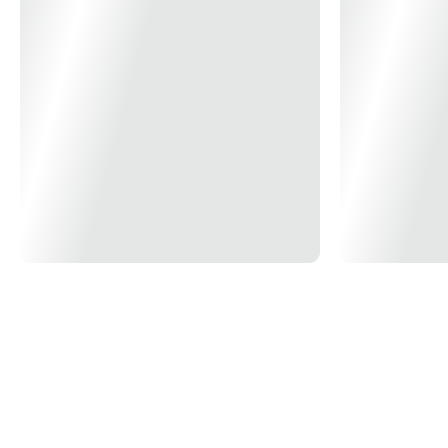
Potência da Luminaria
led com 12w – já incluso
Garantia
12 Meses
Voltagem
127V
Cor
Branco