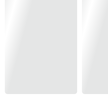
Dimensão produto montando
(Alt/Diâmetro) 54 x 93 cm
Área de Ventilação
20m²
Pás
3 pás laqueadas
Potência da Luminaria
led com 12w – já incluso
Garantia
12 Meses
Voltagem
127V
Cor
Branco