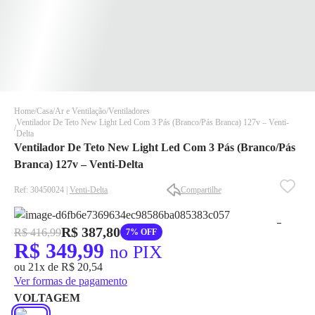
Home
Casa
Ar e Ventilação
Ventiladores
Ventilador De Teto New Light Led Com 3 Pás (Branco/Pás Branca) 127v – Venti-
Delta
Ventilador De Teto New Light Led Com 3 Pás (Branco/Pás
Branca) 127v – Venti-Delta
Ref: 30450024 |
Venti-Delta
Compartilhe
✕
✕
✕
R$ 387,80
R$ 416,99
7% OFF
R$ 349,99
DISPONÍVEL APENAS PARA CPF
no PIX
ou 21x de R$ 20,54
Na Eletrotrafo sua compra já vem com o imposto pago, e você
Ver formas de pagamento
não precisa se preocupar em pagar o imposto de importação
quando seu pedido chegar, você ainda conta com a devolução
VOLTAGEM
grátis em até 7 dias.