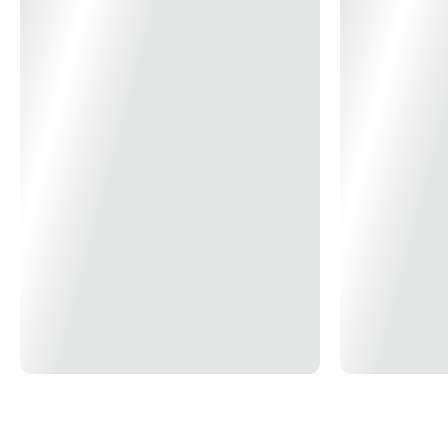
Dimensão produto montando
(Alt/Diâmetro) 45 x 92 cm
Área de Ventilação
20m²
Pás
3 pás (mdf) laqueadas
Garantia
12 Meses
Voltagem
127V
Cor
Branco