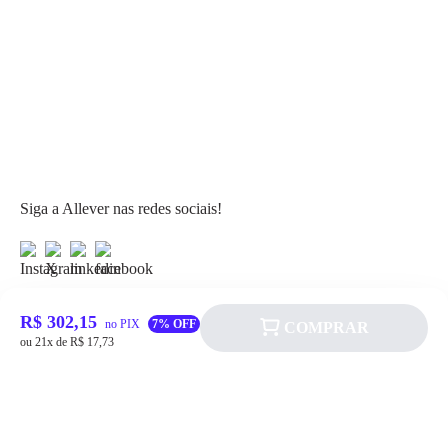
Siga a Allever nas redes sociais!
R$ 302,15
no PIX
7% OFF
COMPRAR
ou 21x de R$ 17,73
Atendimento
Fale Conosco
FAQ