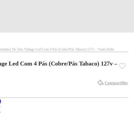
ntilador De Teto Vintage Led Com 4 Pás (Cobre/Pás Tabaco) 127v – Venti-Delta
tage Led Com 4 Pás (Cobre/Pás Tabaco) 127v –
Compartilhe
X