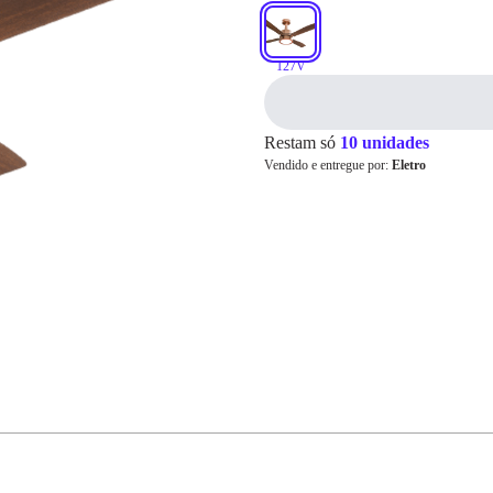
127V
Cartão de
Crédito
Restam só
10 unidades
Vendido e entregue por:
Eletro