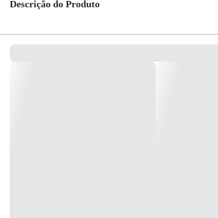
Descrição do Produto
Ventilador ventidelta teto 127v vintage led cobre com 4 pás ref.25-4115 