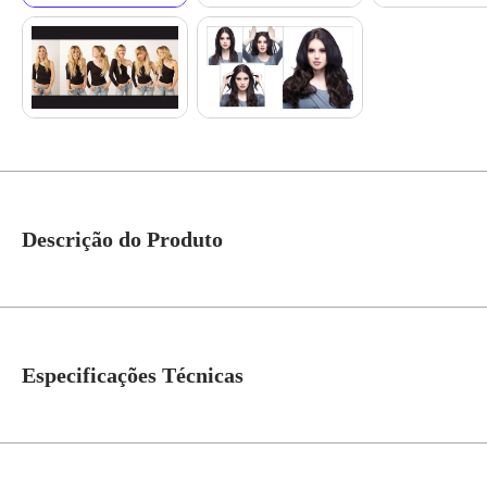
Descrição do Produto
Secret Extensions POLISHOP é o aplique de cabelo que chegou para transfo
com apenas um aplique, instantaneamente! E o efeito é natural, como cabe
ganhar mais profundidade. Você vai se impressionar com cabelos mais volu
Especificações Técnicas
cabelo termina e onde a Secret Extensions começa. Com o sistema patenteado I
você pode modelar seus cabelos do seu jeito. Apare-os, faça “rabo de cavalo
cores e tons. O Aplique de Cabelos Secret Extensions é mais uma exclus
Modelo
Secret Extensions