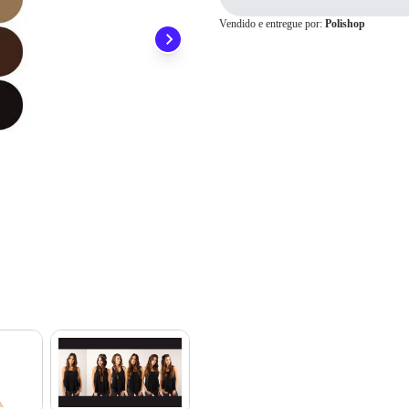
preocupar em pagar o imposto de importação quando seu pedido chegar, você
1x
R$ 79,98
ainda conta com a devolução grátis em até 7 dias.
Vendido e entregue por:
Polishop
2x
R$ 39,99
3x
R$ 26,66
4x
R$ 19,99
Cartão de
5x
R$ 15,99
Crédito
6x
R$ 13,33
7x
R$ 11,42
8x
R$ 9,99
9x
R$ 8,88
10x
R$ 7,99
11x
R$ 7,27
12x
R$ 6,66