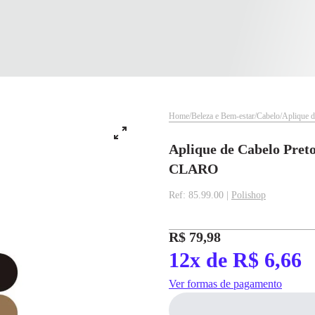
Home
Beleza e Bem-estar
Cabelo
Aplique d
Aplique de Cabelo Pret
CLARO
Ref: 85.99.00 |
Polishop
R$ 79,98
✕
✕
12x de R$ 6,66
✕
DISPONÍVEL APENAS PARA CPF
Ver formas de pagamento
pagamento
Na Eletrotrafo sua compra já vem com o imposto pago, e você não precisa se
Parcelamento
Valor da Parcela