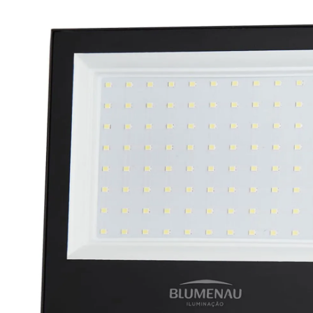
Eficiência
78 lm/W
Grau de Proteção
IP-66
Material
Alumínio
Dimensões Produto
190,00 x 157,00 x 26,00 (Comp. x Alt. x L
Modelo/Instalação
Sobrepor