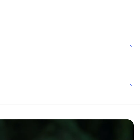
ambientes externos e possui um ângulo de abertura de 110°, são
nta com IP66 (índice de proteção) resistente contra jatos potentes de água e
ção de equipamentos eletrônicos, ou seja, ele protege o circuito eletrônico
po em alumínio, vidro transparente e ângulo de abertura de 110°. Bivolt,
 meramente ilustrativas