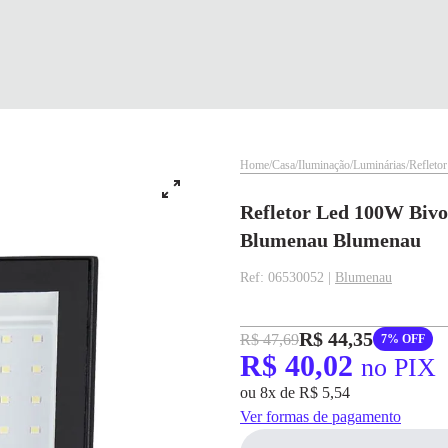
Home
Casa
Iluminação
Luminárias
Refleto
Refletor Led 100W Bivo
Blumenau Blumenau
Ref: 06530052 |
Blumenau
R$ 44,35
R$ 47,69
7% OFF
✕
✕
R$ 40,02
no PIX
✕
ou 8x de R$ 5,54
DISPONÍVEL APENAS PARA CPF
pagamento
Ver formas de pagamento
Na Eletrotrafo sua compra já vem com o imposto pago, e você não precisa se
R$ 40,02
no PIX
preocupar em pagar o imposto de importação quando seu pedido chegar, você