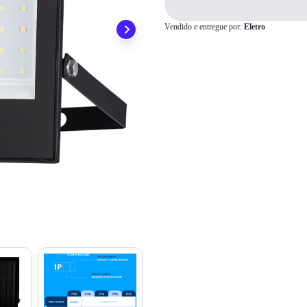
ainda conta com a devolução grátis em até 7 dias.
Para pagamento via PIX será gerada uma chave e um QR
Code ao finalizar o processo de compra.
Vendido e entregue por:
Eletro
Pix
Cartão de
Crédito