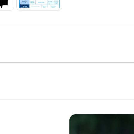
enau Refletor LED Play da Blumenau Iluminação é ideal para iluminação de 
s e fachadas, entradas de condomínios, entre diversas outras possibilidades. Co
letores da Blumenau Iluminação possuem varistor, um componente usado para prote
 de até 1.500V. Com design compacto e discreto e tecnologia LED. Conta com cor
stado em laboratório próprio e retrata excelência em seu desempenho. * Imagem