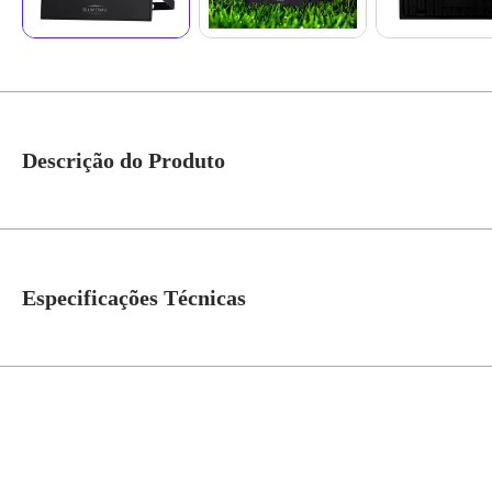
Descrição do Produto
Refletor Led 100W Bivolt 6500K 7800LMS IP-66 Preto Ref.78100600 - Blum
excelentes para decoração de espaços para festas, áreas com piscina, outdoor
poeira, é ideal para ser instalado em áreas externas abertas. Todos os Ref
Especificações Técnicas
do refletor sob tensão. Os Refletores Play suportam oscilações de energia
uma vida útil de 20.000 horas e 1 ano de garantia. Refletor LED Play é te
Temperatura de Cor
6500K
Quantidade de leds
96
Fluxo Luminoso
7800LMS